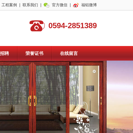
|
工程案例
|
联系我们
|
官方微信
|
福铝微博
0594-2851389
招聘
荣誉证书
在线留言