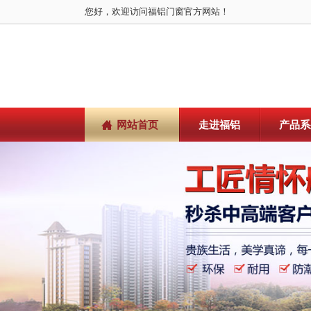
您好，欢迎访问福铝门窗官方网站！
网站首页
走进福铝
产品系