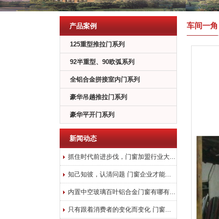
车间一角
产品案例
125重型推拉门系列
92半重型、90欧弧系列
全铝合金拼接室内门系列
豪华吊趟推拉门系列
豪华平开门系列
新闻动态
抓住时代前进步伐，门窗加盟行业大...
知己知彼，认清问题 门窗企业才能...
内置中空玻璃百叶铝合金门窗有哪有...
只有跟着消费者的变化而变化 门窗...