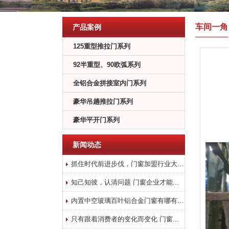
车间一角
产品案例
125重型推拉门系列
92半重型、90欧弧系列
全铝合金拼接室内门系列
豪华吊趟推拉门系列
豪华平开门系列
新闻动态
抓住时代前进步伐，门窗加盟行业大...
知己知彼，认清问题 门窗企业才能...
内置中空玻璃百叶铝合金门窗有哪有...
只有跟着消费者的变化而变化 门窗...