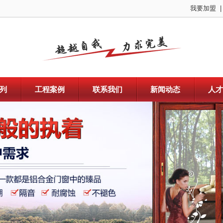
我要加盟
列
工程案例
联系我们
新闻动态
人才