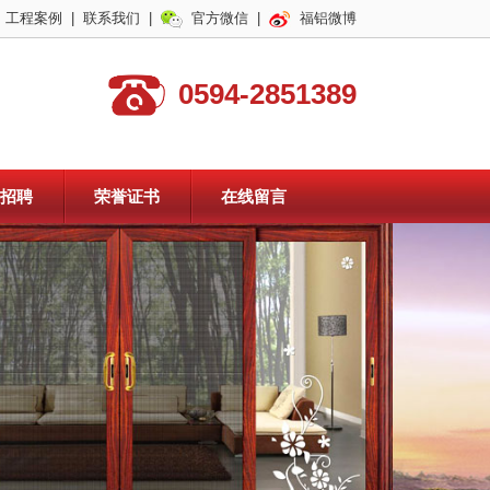
|
工程案例
|
联系我们
|
官方微信
|
福铝微博
0594-2851389
招聘
荣誉证书
在线留言