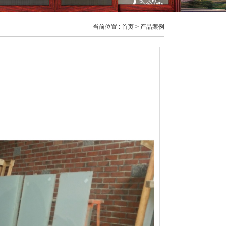
当前位置 :
首页
>
产品案例